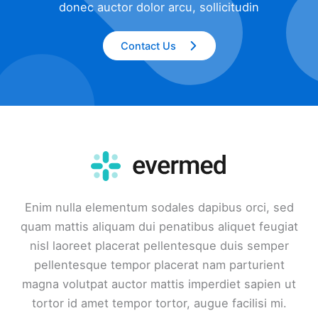
donec auctor dolor arcu, sollicitudin
Contact Us
Enim nulla elementum sodales dapibus orci, sed
quam mattis aliquam dui penatibus aliquet feugiat
nisl laoreet placerat pellentesque duis semper
pellentesque tempor placerat nam parturient
magna volutpat auctor mattis imperdiet sapien ut
tortor id amet tempor tortor, augue facilisi mi.