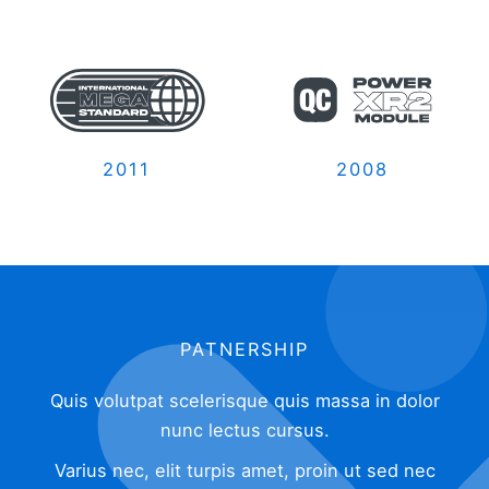
2011
2008
PATNERSHIP
Quis volutpat scelerisque quis massa in dolor
nunc lectus cursus.
Varius nec, elit turpis amet, proin ut sed nec